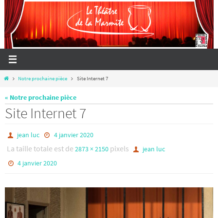
Passer
vers
le
contenu
Home
Notre prochaine pièce
Site Internet 7
« Notre prochaine pièce
Site Internet 7
jean luc
4 janvier 2020
La taille totale est de
pixels
2873 × 2150
jean luc
4 janvier 2020