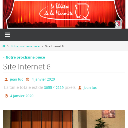
Passer
vers
le
contenu
Home
Notre prochaine pièce
Site Internet 6
« Notre prochaine pièce
Site Internet 6
jean luc
4 janvier 2020
La taille totale est de
pixels
3055 × 2119
jean luc
4 janvier 2020