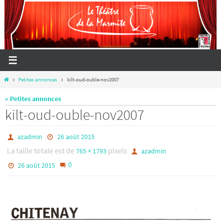
Passer
vers
le
contenu
Home
Petites annonces
kilt-oud-ouble-nov2007
« Petites annonces
kilt-oud-ouble-nov2007
azadmin
26 août 2015
La taille totale est de
pixels
765 × 1793
azadmin
0
26 août 2015