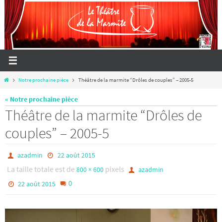
Passer
vers
le
contenu
Home
Notre prochaine pièce
Théâtre de la marmite “Drôles de couples” – 2005-5
« Notre prochaine pièce
Théâtre de la marmite “Drôles de
couples” – 2005-5
azadmin
22 août 2015
La taille totale est de
pixels
800 × 600
azadmin
0
22 août 2015