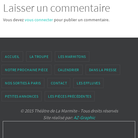
Laisser un commentaire
Vous devez
vous connecter
pour publier un commentaire.
ACCUEIL
LA TROUPE
LES MARMITONS
NOTRE PROCHAINE PIÈCE
CALENDRIER
DANS LA PRESSE
NOS SORTIES À PARIS
CONTACT
LES EFFLUVES
PETITES ANNONCES
LES PIÈCES PRÉCÉDENTES
© 2015 Théâtre de La Marmite - Tous droits réservés
Site réalisé par:
AZ-Graphic