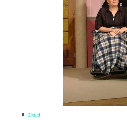
Signet
.