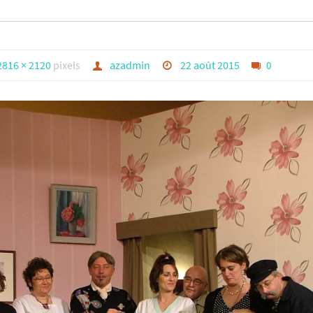
2816 × 2120
pixels
azadmin
22 août 2015
0