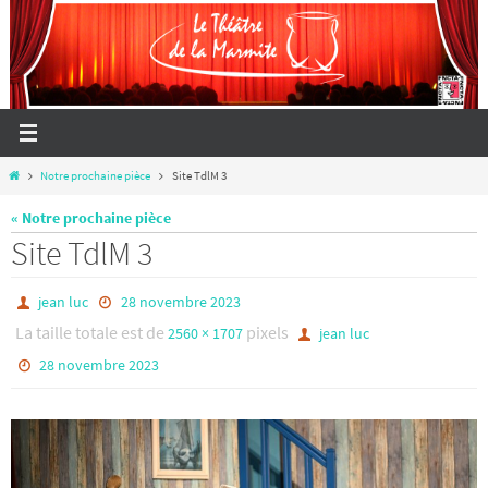
Passer
vers
le
contenu
Home
Notre prochaine pièce
Site TdlM 3
« Notre prochaine pièce
Site TdlM 3
jean luc
28 novembre 2023
La taille totale est de
pixels
2560 × 1707
jean luc
28 novembre 2023