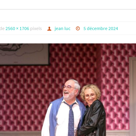
t de
2560 × 1706
pixels
jean luc
5 décembre 2024