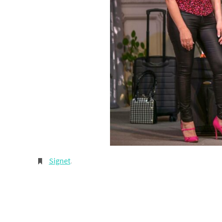
Signet
.