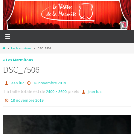
Passer
vers
le
contenu
Home
Les Marmitons
DSC_7506
« Les Marmitons
DSC_7506
jean luc
18 novembre 2019
La taille totale est de
pixels
2400 × 3600
jean luc
18 novembre 2019