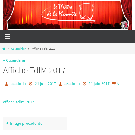
Passer
vers
le
contenu
Home
Calendrier
Affiche TdlM 2017
« Calendrier
Affiche TdlM 2017
0
azadmin
21 juin 2017
azadmin
21 juin 2017
affiche-tdlm-2017
Image précédente