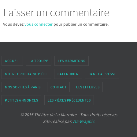
Laisser un commentaire
Vous devez
vous connecter
pour publier un commentaire.
ACCUEIL
LA TROUPE
LES MARMITONS
NOTRE PROCHAINE PIÈCE
CALENDRIER
DANS LA PRESSE
NOS SORTIES À PARIS
CONTACT
LES EFFLUVES
PETITES ANNONCES
LES PIÈCES PRÉCÉDENTES
© 2015 Théâtre de La Marmite - Tous droits réservés
Site réalisé par:
AZ-Graphic